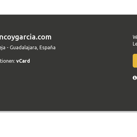
ncoygarcia.com
W
L
eja - Guadalajara, España
tionen:
vCard